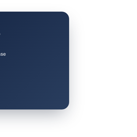
?
sse