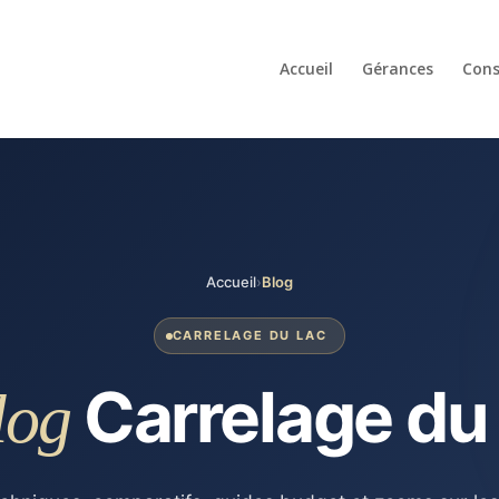
Accueil
Gérances
Cons
Accueil
›
Blog
CARRELAGE DU LAC
Carrelage du 
log