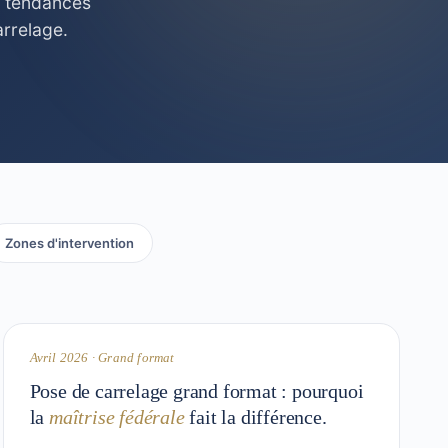
s tendances
arrelage.
Zones d'intervention
9 min
TECHNIQUE
Avril 2026 · Grand format
Pose de carrelage grand format : pourquoi
la
maîtrise fédérale
fait la différence.