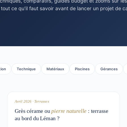
echniques, comparatifs, guides budget et zooms sur le
out ce qu'il faut savoir avant de lancer un projet de c
ion
Technique
Matériaux
Piscines
Gérances
8 min
MATÉRIAUX
Avril 2026 · Terrasses
Grès cérame ou
pierre naturelle
: terrasse
au bord du Léman ?