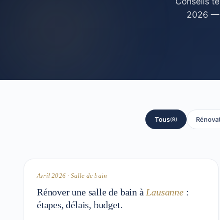
Conseils t
2026 — t
Tous
Rénovat
(9)
10 min
RÉNOVATION
Avril 2026 · Salle de bain
Rénover une salle de bain à
Lausanne
:
étapes, délais, budget.