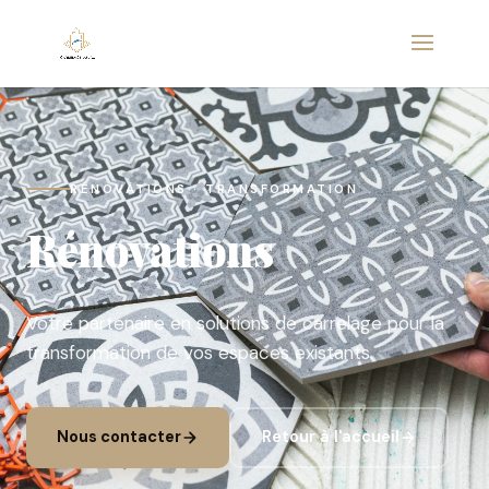
RÉNOVATIONS · TRANSFORMATION
Rénovations
Votre partenaire en solutions de carrelage pour la
transformation de vos espaces existants.
Nous contacter
Retour à l'accueil